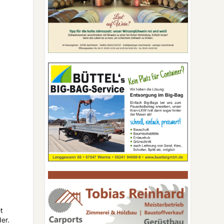
t
er.