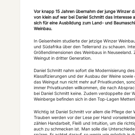
Vor knapp 15 Jahren übernahm der junge Winzer das
von klein auf war bei Daniel Schmitt das Interesse
sich für eine Ausbildung zum Land- und Baumasch
Weinbau.
In Geisenheim studierte der jetzige Winzer Weinba
und Südafrika über den Tellerrand zu schauen. Inte
Größendimensionen des Weinbaus in Neuseeland. Zu
Weingut in dritter Generation.
Daniel Schmitt nahm sofort die Modernisierung des 
Klassifizierungen und der Ausbau der Weine sowie d
das Weingut nun nicht mehr auf Privatkunden, sond
immer Privatkunden willkommen, die nach Absprac
bei Daniel Schmitt keine. Zudem verdoppelte der W
Weinberge befinden sich in den Top-Lagen Metten
Wichtig ist Daniel Schmitt vor allem die Pflege de
Trauben werden vor der Lese per Hand vorselektie
zählen Handarbeit, Fleiß und Intuition, um die richt
auch zu schmecken ist. Man solle die Unterschied
spüren. Er achtet darauf, so wenig wie möglich in 