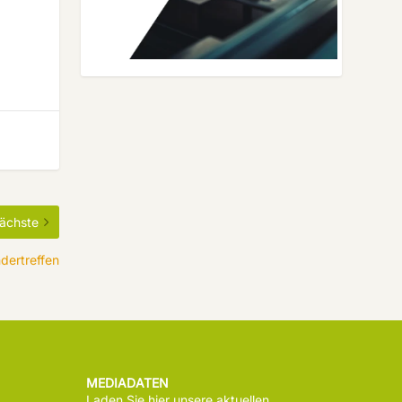
ächste
dertreffen
MEDIADATEN
Laden Sie hier unsere aktuellen