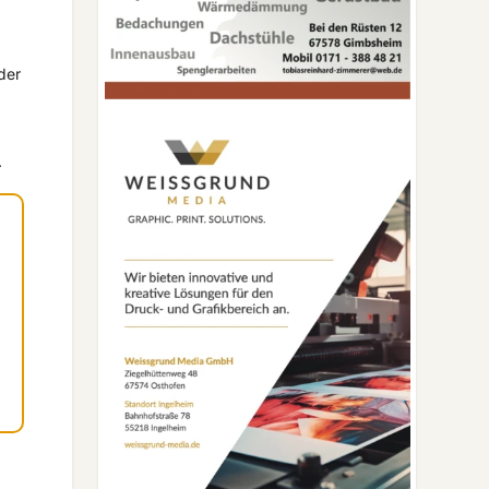
der
.