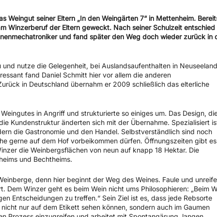
 Weingut seiner Eltern „In den Weingärten 7“ in Mettenheim. Bereit
 am Winzerberuf der Eltern geweckt. Nach seiner Schulzeit entschied 
inenmechatroniker und fand später den Weg doch wieder zurück in 
u und nutze die Gelegenheit, bei Auslandsaufenthalten in Neuseelan
ressant fand Daniel Schmitt hier vor allem die anderen
rück in Deutschland übernahm er 2009 schließlich das elterliche
Weingutes in Angriff und strukturierte so einiges um. Das Design, di
ie Kundenstruktur änderten sich mit der Übernahme. Spezialisiert is
ern die Gastronomie und den Handel. Selbstverständlich sind noch
he gerne auf dem Hof vorbeikommen dürfen. Öffnungszeiten gibt es
inzer die Weinbergsflächen von neun auf knapp 18 Hektar. Die
heims und Bechtheims.
r Weinberge, denn hier beginnt der Weg des Weines. Faule und unreife
rt. Dem Winzer geht es beim Wein nicht ums Philosophieren: „Beim W
igen Entscheidungen zu treffen.“ Sein Ziel ist es, dass jede Rebsorte
e nicht nur auf dem Etikett sehen können, sondern auch im Gaumen
den Prozess einzugreifen und arbeitet mit Spontangärung, langen