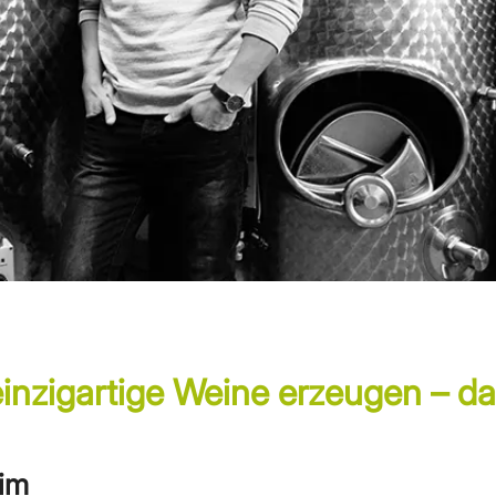
inzigartige Weine erzeugen – d
eim