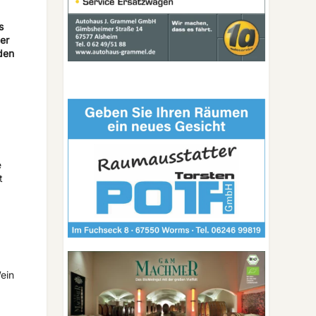
s
er
den
d
e
t
ein