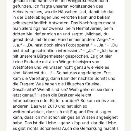
gesucht und habe sie in den Wingertsheisjer auch
gefunden. Ich fragte unseren Vorsitzenden des
Heimatvereines, wo die Häuschen sind, damit ich das
in der Datei ablegen und verorten kann und bekam
selbstverständlich Antworten. Das Nachfragen macht
man allerdings nur zweimal beim Heimatverein, beim
dritten Mal rief er mich an und sagte: „Michael, du
gehst doch mit deinem Hund immer andere Wege.“ –
„Ja.“ – „Du hast doch einen Fotoapparat.“ – „Ja.“ – „Du
bist doch geschichtlich interessiert.“ – „Ja.“ – „Ich habe
mit unserem Bürgermeister gesprochen. Es gibt hier
keine Flurkarte mit allen Wingertsheisjern von
Westhofen und wir wissen nicht genau wie viele es
sind. Könntest du …“ – So hat das angefangen. Erst
kam die Verortung, dann kam der nächste Schritt und
die Fragen: Was haben die Häuschen für eine
Geschichte? Wie alt sind sie? Wem gehören sie denn
jetzt genau? Haben die Besitzer vielleicht
Informationen oder Bilder darüber? So kam eines zum
anderen. Das war 2010 und hat sich so
weiterentwickelt, dass ich mit Fug und Recht sagen
kann, dass ich mir schon einiges an Wissen angeeignet
habe. Das ist die Liebe – ganz klipp und klar die Liebe.
Es gibt nichts Schöneres! Auch die Gemarkung machtʼs