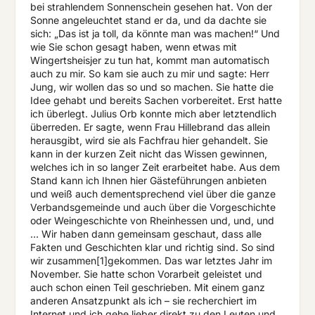
bei strahlendem Sonnenschein gesehen hat. Von der
Sonne angeleuchtet stand er da, und da dachte sie
sich: „Das ist ja toll, da könnte man was machen!“ Und
wie Sie schon gesagt haben, wenn etwas mit
Wingertsheisjer zu tun hat, kommt man automatisch
auch zu mir. So kam sie auch zu mir und sagte: Herr
Jung, wir wollen das so und so machen. Sie hatte die
Idee gehabt und bereits Sachen vorbereitet. Erst hatte
ich überlegt. Julius Orb konnte mich aber letztendlich
überreden. Er sagte, wenn Frau Hillebrand das allein
herausgibt, wird sie als Fachfrau hier gehandelt. Sie
kann in der kurzen Zeit nicht das Wissen gewinnen,
welches ich in so langer Zeit erarbeitet habe. Aus dem
Stand kann ich Ihnen hier Gästeführungen anbieten
und weiß auch dementsprechend viel über die ganze
Verbandsgemeinde und auch über die Vorgeschichte
oder Weingeschichte von Rheinhessen und, und, und
… Wir haben dann gemeinsam geschaut, dass alle
Fakten und Geschichten klar und richtig sind. So sind
wir zusammen[1]gekommen. Das war letztes Jahr im
November. Sie hatte schon Vorarbeit geleistet und
auch schon einen Teil geschrieben. Mit einem ganz
anderen Ansatzpunkt als ich – sie recherchiert im
Internet und ich gehe lieber direkt zu den Leuten und