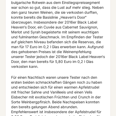
bulgarische Rotwein aus dem Einstiegspreissegment
war schon so gut, dass die Lust auf mehr stieg. Neben
den ganz teuren Weinen, die sie verkosten durften,
konnte bereits die Basislinie „Heaven‘s Door“
überzeugen. Insbesondere der 2016er Black Label
Heaven‘s Door, ein Cuvée aus Cabernet Sauvignon,
Merlot und Syrah begeisterte mit seinem wuchtigen
und fulminanten Geschmack. Im Empfinden der Tester
auf gleichem Niveau befanden sich die Reservas, die
man für 17 Euro im 0,2 l Glas erwerben kann. Aufgrund
des gehobenen Preises ist die Weinempfehlung
unserer Tester jedoch der 2016er Black Label Heaven‘s
Door, den man bereits für 5,80 Euro im 0,2 l Glas
verkosten kann.
Für einen Nachtisch waren unsere Tester nach den
ersten beiden schmackhaften Gängen noch zu haben
und entschieden sich für einen warmen Apfelstrudel
mit frischer Sahne und Vanilleeis und einen Velis
Eisbecher mit exotischen Früchten und Crunch in der
Sorte Weinbergpfirsich. Beide Nachspeisen konnten
den bereits gelungen Abend abrunden.
Empfehlenswert ist insbesondere der Apfelstrudel für