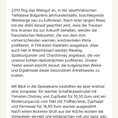
2010 fing das Weingut an, in der oberthrakischen
Tiefebene Bulgariens jahrhundertealte, brachliegende
Weinberge neu zu kultivieren. Nach einer langen Reise,
bei der stets darauf geachtet wird, dass die Trauben
ihre Aromen bis zur Ankunft behalten, werden die
französischen Rebsorten, die von dem dort
vorherrschenden warmen, kontinentalen Klima
profitieren, in Flörsheim-Dalsheim ausgebaut. Aber
auch hier in Rheinhessen werden Riesling,
Spätburgunder und Chardonnay angebaut, die von
unseren kühlen Herbstnächten profitieren. Unsere
Tester waren erpicht darauf, die bulgarischen Weine
und Ergebnisse dieser besonderen Arbeitsweise zu
kosten.
Mit Blick in die Speisekarte bestellten sie aber erstmal
eine Vorspeise. Ein warmer Schafskäsestrudel mit
Tomaten Chutney und Zupfsalat für 10,50 Euro und ein
Rindercarpaccio vom Filet mit Trüffelcreme, Zupfsalat
und Parmesan für 18,90 Euro wurden ausgewählt.
Nach einem leckeren Gruß aus der Küche wurden die
Vorspeisen serviert und entsprachen voll und ganz den