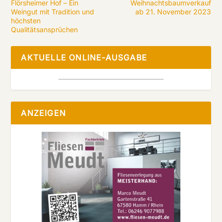
Flörsheimer Hof – Ein
Weihnachtsbaumverkauf
Weingut mit Tradition und
ab 21. November 2023
höchsten
Qualitätsansprüchen
AKTUELLE ONLINE-AUSGABE
ANZEIGEN