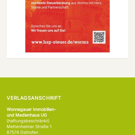
VERLAGSANSCHRIFT
Wonnegauer Immobilien-
und Medienhaus UG
(haftungsbeschränkt)
Mettenheimer Straße 1
67574 Osthofen