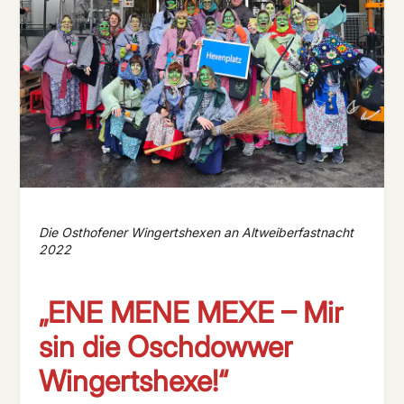
Die Osthofener Wingertshexen an Altweiberfastnacht
2022
„ENE MENE MEXE – Mir
sin die Oschdowwer
Wingertshexe!“