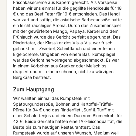
Frischkäsecreme aus Kapern gereicht. Als Vorspeise
haben wir uns einmal für die gegrillte Hendlkeule für 18
€ und das Beef Tatar für 19 € entschieden. Das Hendl
war zart und saftig, die asiatische Barbecuesoße hatte
ein leicht rauchiges Aroma. Durch das Zusammenspiel
mit der gewürfelten Mango, Papaya, Kerbel und dem
Frühlauch wurde das Gericht perfekt abgerundet. Das
Rindertatar, der Klassiker des Vis-a-Vis, war frisch
gehackt, mit Zwiebel, Schnittlauch und einer feinen
Eigelbcreme. Umgeben von einem Basilikumspiegel
war das Gericht hervorragend abgeschmeckt. Es war
in einem Körbchen aus Cracker oder Maischips
drapiert und mit einem schönen, nicht zu würzigen
Bergkäse bestreut.
Zum Hauptgang
Wir wählten einmal das Rumpsteak mit
Spätburgundersoße, Bohnen und Kartoffel-Trüffel-
Püree für 34 € und das Rinderfilet „Surf & Turf“ mit
einer Schalottenjus und einem Duo vom Blumenkohl für
42 €. Beide Gerichte hatten eine 1A-Fleischqualität, die
Beste bis zum heutigen Restauranttest. Das
Rumpsteak wurde auf unseren Wunsch, Medium well