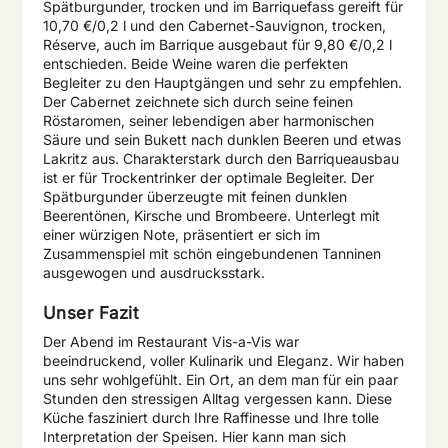
Spätburgunder, trocken und im Barriquefass gereift für
10,70 €/0,2 l und den Cabernet-Sauvignon, trocken,
Réserve, auch im Barrique ausgebaut für 9,80 €/0,2 l
entschieden. Beide Weine waren die perfekten
Begleiter zu den Hauptgängen und sehr zu empfehlen.
Der Cabernet zeichnete sich durch seine feinen
Röstaromen, seiner lebendigen aber harmonischen
Säure und sein Bukett nach dunklen Beeren und etwas
Lakritz aus. Charakterstark durch den Barriqueausbau
ist er für Trockentrinker der optimale Begleiter. Der
Spätburgunder überzeugte mit feinen dunklen
Beerentönen, Kirsche und Brombeere. Unterlegt mit
einer würzigen Note, präsentiert er sich im
Zusammenspiel mit schön eingebundenen Tanninen
ausgewogen und ausdrucksstark.
Unser Fazit
Der Abend im Restaurant Vis-a-Vis war
beeindruckend, voller Kulinarik und Eleganz. Wir haben
uns sehr wohlgefühlt. Ein Ort, an dem man für ein paar
Stunden den stressigen Alltag vergessen kann. Diese
Küche fasziniert durch Ihre Raffinesse und Ihre tolle
Interpretation der Speisen. Hier kann man sich