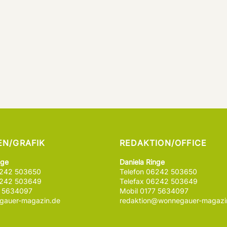
EN/GRAFIK
REDAKTION/OFFICE
nge
Daniela Ringe
6242 503650
Telefon 06242 503650
6242 503649
Telefax 06242 503649
7 5634097
Mobil 0177 5634097
auer-magazin.de
redaktion@wonnegauer-magazi