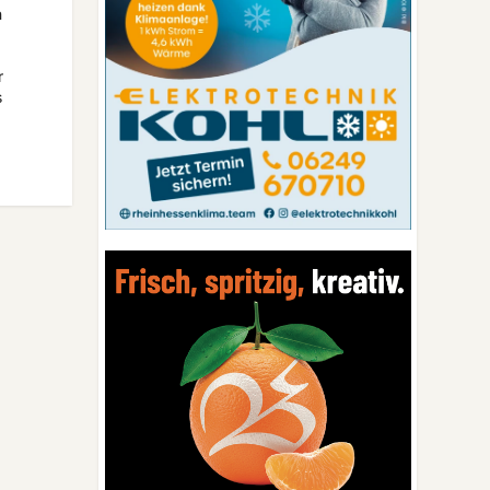
n
r
s