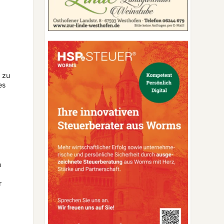
g zu
es
m
r