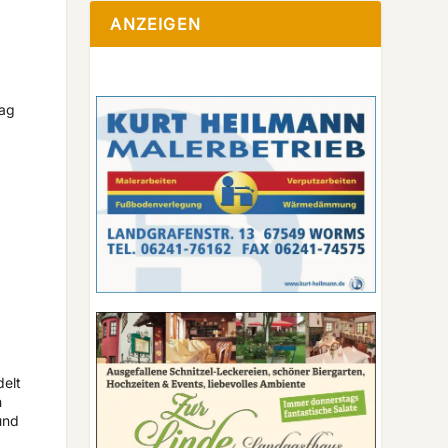
ANZEIGEN
lag
delt
n
und