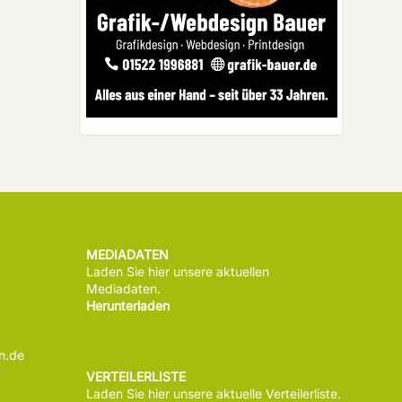
MEDIADATEN
Laden Sie hier unsere aktuellen
Mediadaten.
Herunterladen
n.de
VERTEILERLISTE
Laden Sie hier unsere aktuelle Verteilerliste.