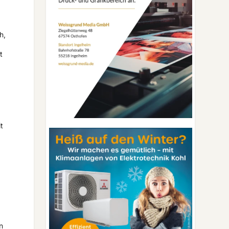
h,
t
t
n