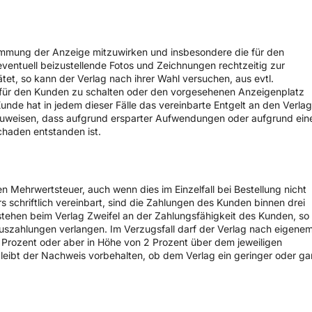
stimmung der Anzeige mitzuwirken und insbesondere die für den
eventuell beizustellende Fotos und Zeichnungen rechtzeitig zur
ätet, so kann der Verlag nach ihrer Wahl versuchen, aus evtl.
für den Kunden zu schalten oder den vorgesehenen Anzeigenplatz
Kunde hat in jedem dieser Fälle das vereinbarte Entgelt an den Verla
hzuweisen, dass aufgrund ersparter Aufwendungen oder aufgrund ein
chaden entstanden ist.
en Mehrwertsteuer, auch wenn dies im Einzelfall bei Bestellung nicht
rs schriftlich vereinbart, sind die Zahlungen des Kunden binnen drei
stehen beim Verlag Zweifel an der Zahlungsfähigkeit des Kunden, so
auszahlungen verlangen. Im Verzugsfall darf der Verlag nach eigene
rozent oder aber in Höhe von 2 Prozent über dem jeweiligen
ibt der Nachweis vorbehalten, ob dem Verlag ein geringer oder ga