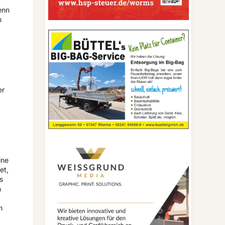
enn
n
er
ine
et,
s
n
n