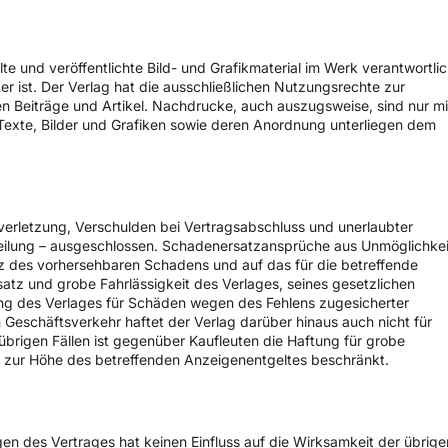
e und veröffentlichte Bild- und Grafikmaterial im Werk verantwortlic
er ist. Der Verlag hat die ausschließlichen Nutzungsrechte zur
 Beiträge und Artikel. Nachdrucke, auch auszugsweise, sind nur mi
Texte, Bilder und Grafiken sowie deren Anordnung unterliegen dem
erletzung, Verschulden bei Vertragsabschluss und unerlaubter
rteilung – ausgeschlossen. Schadenersatzansprüche aus Unmöglichkei
z des vorhersehbaren Schadens und auf das für die betreffende
rsatz und grobe Fahrlässigkeit des Verlages, seines gesetzlichen
tung des Verlages für Schäden wegen des Fehlens zugesicherter
 Geschäftsverkehr haftet der Verlag darüber hinaus auch nicht für
 übrigen Fällen ist gegenüber Kaufleuten die Haftung für grobe
s zur Höhe des betreffenden Anzeigenentgeltes beschränkt.
n des Vertrages hat keinen Einfluss auf die Wirksamkeit der übrige