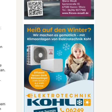
t
en
e
an.
.
inem
m