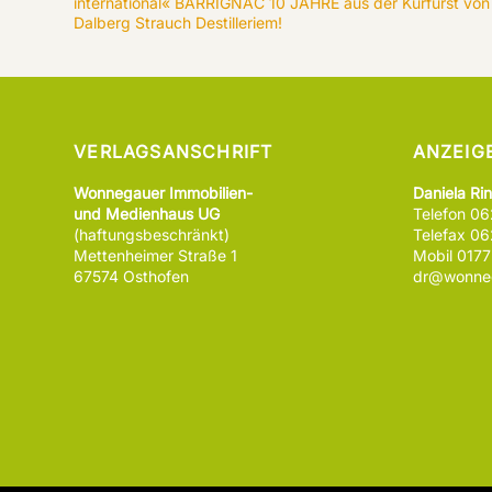
international« BARRIGNAC 10 JAHRE aus der Kurfürst von
Dalberg Strauch Destilleriem!
VERLAGSANSCHRIFT
ANZEIG
Wonnegauer Immobilien-
Daniela Ri
und Medienhaus UG
Telefon 0
(haftungsbeschränkt)
Telefax 0
Mettenheimer Straße 1
Mobil 017
67574 Osthofen
dr@wonneg