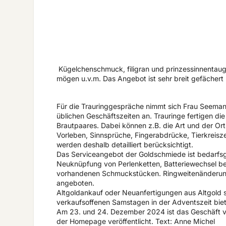
Kügelchenschmuck, filigran und prinzessinnentaugli
mögen u.v.m. Das Angebot ist sehr breit gefächert
Für die Trauringgespräche nimmt sich Frau Seemann
üblichen Geschäftszeiten an. Trauringe fertigen 
Brautpaares. Dabei können z.B. die Art und der O
Vorleben, Sinnsprüche, Fingerabdrücke, Tierkreisze
werden deshalb detailliert berücksichtigt.
Das Serviceangebot der Goldschmiede ist bedarfsg
Neuknüpfung von Perlenketten, Batteriewechsel b
vorhandenen Schmuckstücken. Ringweitenänderung
angeboten.
Altgoldankauf oder Neuanfertigungen aus Altgold s
verkaufsoffenen Samstagen in der Adventszeit bie
Am 23. und 24. Dezember 2024 ist das Geschäft vo
der Homepage veröffentlicht. Text: Anne Michel