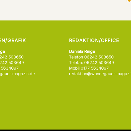
Rh
EN/GRAFIK
REDAKTION/OFFICE
nge
Daniela Ringe
6242 503650
Telefon 06242 503650
6242 503649
Telefax 06242 503649
7 5634097
Mobil 0177 5634097
auer-magazin.de
redaktion@wonnegauer-magazi