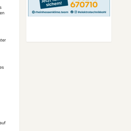
s
sen
ster
es
auf