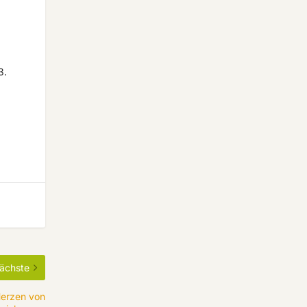
3.
ächste
Herzen von