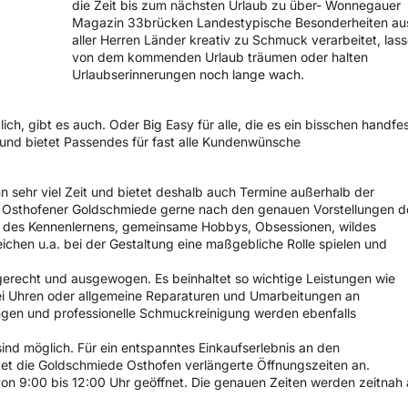
die Zeit bis zum nächsten Urlaub zu über- Wonnegauer
Magazin 33brücken Landestypische Besonderheiten au
aller Herren Länder kreativ zu Schmuck verarbeitet, las
von dem kommenden Urlaub träumen oder halten
Urlaubserinnerungen noch lange wach.
ch, gibt es auch. Oder Big Easy für alle, die es ein bisschen handfe
 und bietet Passendes für fast alle Kundenwünsche
 sehr viel Zeit und bietet deshalb auch Termine außerhalb der
die Osthofener Goldschmiede gerne nach den genauen Vorstellungen d
rt des Kennenlernens, gemeinsame Hobbys, Obsessionen, wildes
ichen u.a. bei der Gestaltung eine maßgebliche Rolle spielen und
erecht und ausgewogen. Es beinhaltet so wichtige Leistungen wie
ei Uhren oder allgemeine Reparaturen und Umarbeitungen an
en und professionelle Schmuckreinigung werden ebenfalls
ind möglich. Für ein entspanntes Einkaufserlebnis an den
tet die Goldschmiede Osthofen verlängerte Öffnungszeiten an.
n 9:00 bis 12:00 Uhr geöffnet. Die genauen Zeiten werden zeitnah 