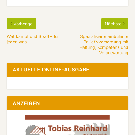
Vorherige
Nächste
Wettkampf und Spaß – für
Spezialisierte ambulante
jeden was!
Palliativversorgung mit
Haltung, Kompetenz und
Verantwortung
AKTUELLE ONLINE-AUSGABE
ANZEIGEN