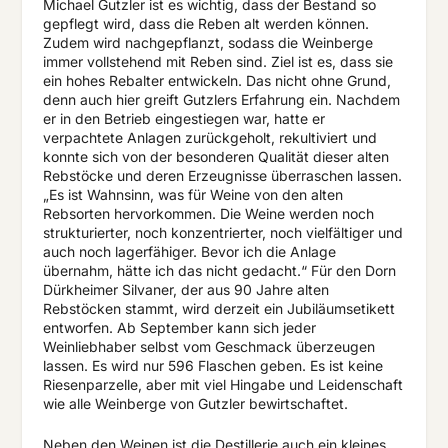
Michael Gutzler ist es wichtig, dass der Bestand so
gepflegt wird, dass die Reben alt werden können.
Zudem wird nachgepflanzt, sodass die Weinberge
immer vollstehend mit Reben sind. Ziel ist es, dass sie
ein hohes Rebalter entwickeln. Das nicht ohne Grund,
denn auch hier greift Gutzlers Erfahrung ein. Nachdem
er in den Betrieb eingestiegen war, hatte er
verpachtete Anlagen zurückgeholt, rekultiviert und
konnte sich von der besonderen Qualität dieser alten
Rebstöcke und deren Erzeugnisse überraschen lassen.
„Es ist Wahnsinn, was für Weine von den alten
Rebsorten hervorkommen. Die Weine werden noch
strukturierter, noch konzentrierter, noch vielfältiger und
auch noch lagerfähiger. Bevor ich die Anlage
übernahm, hätte ich das nicht gedacht.“ Für den Dorn
Dürkheimer Silvaner, der aus 90 Jahre alten
Rebstöcken stammt, wird derzeit ein Jubiläumsetikett
entworfen. Ab September kann sich jeder
Weinliebhaber selbst vom Geschmack überzeugen
lassen. Es wird nur 596 Flaschen geben. Es ist keine
Riesenparzelle, aber mit viel Hingabe und Leidenschaft
wie alle Weinberge von Gutzler bewirtschaftet.
Neben den Weinen ist die Destillerie auch ein kleines,