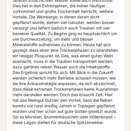
tieferen Erdschichten Wasser sowie auch Nährstoffe.“
Dies hat in den Extremjahren, die immer häufiger
vorkommen und große Trockenheit herrscht, weitere
Vorteile. Die Weinberge, in denen derart dicht
gepflanzt wurde, stehen viel robuster, werden besser
versorgt und liefern dadurch auch Trauben mit viel
besserer Qualität. Zu Beginn ging es hauptsächlich um
viel Durchwurzelung, um mehr und besser
Mineralstoffe aufnehmen zu können. Heute hat sich
gezeigt, dass eben jene Trockenphasen zu überstehen
ein riesiger Pluspunkt ist. Das, was einen guten Wein
ausmacht, muss in die Trauben transportiert werden,
dazu gehören neben Wasser auch die Inhaltsstoffe.
Das Ergebnis spricht für sich. Mit Blick in die Zukunft
werden sicherlich mehr Betriebe schauen müssen, wie
sie ihre Anbaustrategie anpassen, da sich abzeichnet,
dass diese extremen Trockenphasen keine Ausnahmen
mehr darstellen werden. Doch das braucht Zeit. Hier
hat das Weingut Gutzler den Vorteil, dass die Reben
bereits vor rund dreißig Jahren in Toplagen gepflanzt
wurden und hier schon auf gute Sorten gesetzt wurde.
Sei es Morstein, Brunnenhäuschen oder Höllenbrand –
diese Lagen stehen für deutsche Spitzenweine.