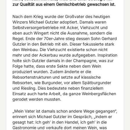
zur Qualität aus einem Gemischbetrieb gewachsen ist.
Nach dem Krieg wurde der Großvater des heutigen
Winzers Michael Gutzler adoptiert. Damals waren
Selbstversorgerbetriebe mit Acker, Viehzucht und
eben auch Wingert nicht die Ausnahme, sondern die
Regel. Ende der 70er-Jahre stieg dessen Sohn Gerhard
Gutzler in den Betrieb mit ein. Dieser fokussierte stark
den Weinbau. Die Viehzucht existierte schon nicht
mehr und der Ackerbau wurde aufgegeben. Inspiration
holte sich Gutzler damals in der Champagne, was zur
Folge hatte, dass erste Sekte neben dem Wein
produziert wurden. Zudem änderte er die
Rebsortenstrukturen und setzte auf klassische
Rebsorten, wie Burgunder, vor allem Spätburgunder
und Riesling. Dies bedeutete neben finanziellem
Einsatz auch harte Arbeit, da ganze Weinbergsflächen
gerodet werden mussten.
„Mein Vater ist damals schon andere Wege gegangen“,
erinnert sich Michael Gutzler im Gespräch, „indem er
gesagt hat: Ich geh’ in den Handel, ich geh’ in die
Gastronomie und verkaufe dort meinen Wein, was