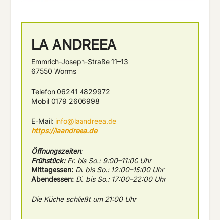
LA ANDREEA
Emmrich-Joseph-Straße 11–13
67550 Worms
Telefon 06241 4829972
Mobil 0179 2606998
E-Mail:
info@laandreea.de
https://laandreea.de
Öffnungszeiten
:
Frühstück:
Fr. bis So.: 9:00–11:00 Uhr
Mittagessen:
Di. bis So.: 12:00–15:00 Uhr
Abendessen:
Di. bis So.: 17:00–22:00 Uhr
Die Küche schließt um 21:00 Uhr