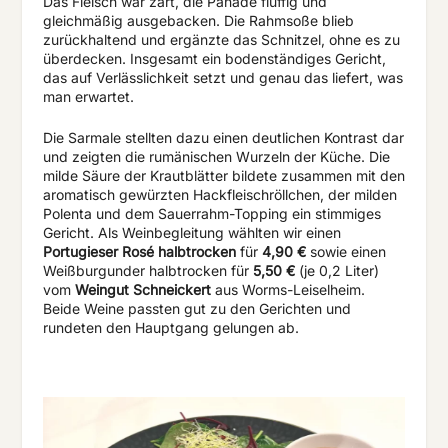
Das Fleisch war zart, die Panade fluffig und
gleichmäßig ausgebacken. Die Rahmsoße blieb
zurückhaltend und ergänzte das Schnitzel, ohne es zu
überdecken. Insgesamt ein bodenständiges Gericht,
das auf Verlässlichkeit setzt und genau das liefert, was
man erwartet.
Die Sarmale stellten dazu einen deutlichen Kontrast dar
und zeigten die rumänischen Wurzeln der Küche. Die
milde Säure der Krautblätter bildete zusammen mit den
aromatisch gewürzten Hackfleischröllchen, der milden
Polenta und dem Sauerrahm-Topping ein stimmiges
Gericht. Als Weinbegleitung wählten wir einen
Portugieser Rosé halbtrocken
für
4,90 €
sowie einen
Weißburgunder halbtrocken für
5,50 €
(je 0,2 Liter)
vom
Weingut Schneickert
aus Worms-Leiselheim.
Beide Weine passten gut zu den Gerichten und
rundeten den Hauptgang gelungen ab.