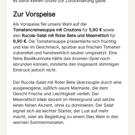
es dafür keinen Grund zur Zurückhaltung gäbe.
Zur Vorspeise
Als Vorspeise fiel unsere Wahl auf die
Tomatencremesuppe mit Croutons
für
5,90 €
sowie
den
Rucola-Salat mit Roter Bete und Meerrettich
für
9,90 €.
Die Tomatensuppe präsentierte sich fruchtig
und klar im Geschmack, spürbar aus frischen Tomaten
zubereitet und handwerklich sauber umgesetzt. Eine
feine Basilikumnote hätte das Aromen-Spiel noch
abrunden können, minderte den insgesamt stimmigen
Eindruck jedoch nicht.
Der Rucola-Salat mit Roter Bete überzeugte durch eine
ausgewogene, süßlich-saure Marinade, die dem
Gericht Frische und Leichtigkeit verlieh. Der
Meerrettich blieb dezent im Hintergrund und setzte
einen feinen Akzent, ohne zu dominieren. Der Salat
eignet sich als leichter Starter, der Lust auf mehr
macht, oder als Begleitung zu einem Glas Wein in den
warmen Sommermonaten.