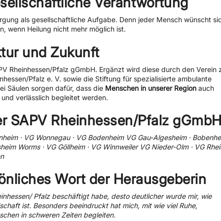
ellschaftliche Verantwortung
orgung als gesellschaftliche Aufgabe. Denn jeder Mensch wünscht si
, wenn Heilung nicht mehr möglich ist.
ktur und Zukunft
APV Rheinhessen/Pfalz gGmbH. Ergänzt wird diese durch den Verein 
hessen/Pfalz e. V. sowie die Stiftung für spezialisierte ambulante
rei Säulen sorgen dafür, dass die
Menschen in unserer Region
auch
und verlässlich begleitet werden.
er SAPV Rheinhessen/Pfalz gGmb
udenheim · VG Wonnegau · VG Bodenheim VG Gau-Algesheim · Bobenhe
heim Worms · VG Göllheim · VG Winnweiler VG Nieder-Olm · VG Rhei
en
önliches Wort der Herausgeberin
einhessen/ Pfalz beschäftigt habe, desto deutlicher wurde mir, wie
schaft ist. Besonders beeindruckt hat mich, mit wie viel Ruhe,
schen in schweren Zeiten begleiten.