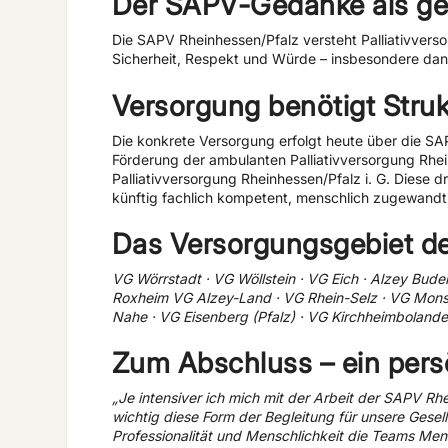
Der SAPV-Gedanke als ges
Die SAPV Rheinhessen/Pfalz versteht Palliativvers
Sicherheit, Respekt und Würde – insbesondere dann
Versorgung benötigt Stru
Die konkrete Versorgung erfolgt heute über die S
Förderung der ambulanten Palliativversorgung Rhein
Palliativversorgung Rheinhessen/Pfalz i. G. Diese d
künftig fachlich kompetent, menschlich zugewandt 
Das Versorgungsgebiet d
VG Wörrstadt · VG Wöllstein · VG Eich · Alzey B
Roxheim VG Alzey-Land · VG Rhein-Selz · VG Mons
Nahe · VG Eisenberg (Pfalz) · VG Kirchheimboland
Zum Abschluss – ein pers
„Je intensiver ich mich mit der Arbeit der SAPV Rh
wichtig diese Form der Begleitung für unsere Gesell
Professionalität und Menschlichkeit die Teams Men