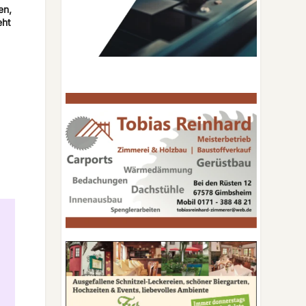
en,
eht