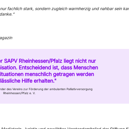
 nur fachlich stark, sondern zugleich warmherzig und nahbar sein ka
edanke.“
agazin
er SAPV Rheinhessen/Pfalz liegt nicht nur
isation. Entscheidend ist, dass Menschen
situationen menschlich getragen werden
lässliche Hilfe erhalten."
ender des Vereins zur Förderung der ambulanten Palliativversorgung
Rheinhessen/Pfalz e. V.
,
Mediatorin, Juristin und gewähltes Vorstandsmitglied der Stiftung fü