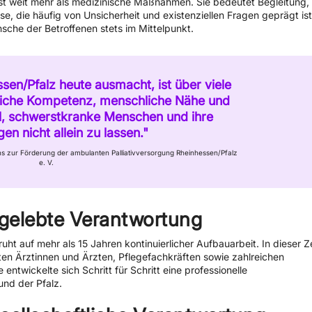
sst weit mehr als medizinische Maßnahmen. Sie bedeutet Begleitung,
e, die häufig von Unsicherheit und existenziellen Fragen geprägt ist
sche der Betroffenen stets im Mittelpunkt.
en/Pfalz heute ausmacht, ist über viele
liche Kompetenz, menschliche Nähe und
, schwerstkranke Menschen und ihre
en nicht allein zu lassen."
ins zur Förderung der ambulanten Palliativversorgung Rheinhessen/Pfalz
e. V.
 gelebte Verantwortung
t auf mehr als 15 Jahren kontinuierlicher Aufbauarbeit. In dieser Ze
ten Ärztinnen und Ärzten, Pflegefachkräften sowie zahlreichen
 entwickelte sich Schritt für Schritt eine professionelle
nd der Pfalz.