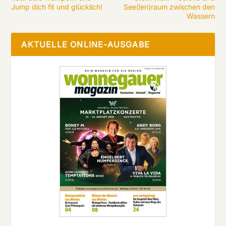
Jump dich fit und glücklich!
See(len)raum zwischen den
Wassern
AKTUELLE ONLINE-AUSGABE