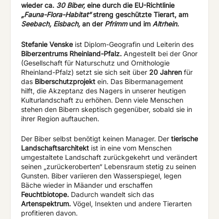
wieder ca.
30 Biber,
eine durch die EU-Richtlinie
„Fauna-Flora-Habitat“
streng geschützte Tierart, am
Seebach, Eisbach,
an der
Pfrimm
und im
Altrhein.
Stefanie Venske
ist Diplom-Geografin und Leiterin des
Biberzentrums Rheinland-Pfalz.
Angestellt bei der Gnor
(Gesellschaft für Naturschutz und Ornithologie
Rheinland-Pfalz) setzt sie sich seit über
20 Jahren
für
das
Biberschutzprojekt
ein. Das Bibermanagement
hilft, die Akzeptanz des Nagers in unserer heutigen
Kulturlandschaft zu erhöhen. Denn viele Menschen
stehen den Bibern skeptisch gegenüber, sobald sie in
ihrer Region auftauchen.
Der Biber selbst benötigt keinen Manager. Der
tierische
Landschaftsarchitekt
ist in eine vom Menschen
umgestaltete Landschaft zurückgekehrt und verändert
seinen „zurückeroberten“ Lebensraum stetig zu seinen
Gunsten. Biber variieren den Wasserspiegel, legen
Bäche wieder in Mäander und erschaffen
Feuchtbiotope.
Dadurch wandelt sich das
Artenspektrum.
Vögel, Insekten und andere Tierarten
profitieren davon.